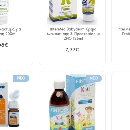
λάκτωμα για
InterMed Babyderm Κρέμα
InterM
ση 200ml
Ανακούφισης & Προστασίας με
Prot
ZNO 125ml
08€
7,77€
NEO
NEO