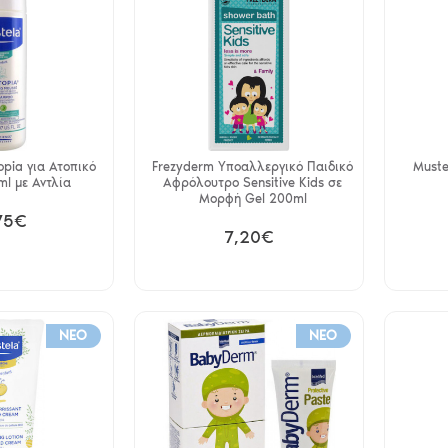
opia για Ατοπικό
Frezyderm Υποαλλεργικό Παιδικό
Muste
l με Αντλία
Αφρόλουτρο Sensitive Kids σε
Μορφή Gel 200ml
75€
7,20€
NEO
NEO