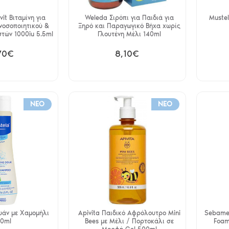
it Βιταμίνη για
Weleda Σιρόπι για Παιδιά για
Muste
νοσοποιητικού &
Ξηρό και Παραγωγικό Βήχα χωρίς
στών 1000iu 5.5ml
Γλουτένη Μέλι 140ml
70€
8,10€
NEO
NEO
υάν με Χαμομήλι
Apivita Παιδικό Αφρόλουτρο Mini
Sebame
0ml
Bees με Μέλι / Πορτοκάλι σε
Foam