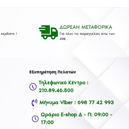
ΔΩΡΕΑΝ ΜΕΤΑΦΟΡΙΚΑ
κερδίστε !
Για όλες τις παραγγελίες άνω των
49€
Εξυπηρέτηση Πελατών
Τηλεφωνικό Κέντρο :
210.89.46.500
Μήνυμα Viber : 698 77 42 993
Ωράριο E-shop Δ - Π: 09:00 -
17:00