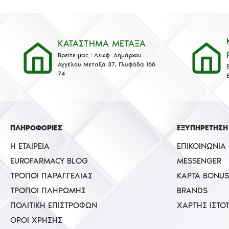
ΚΑΤΑΣΤΗΜΑ ΜΕΤΑΞΑ
Βρείτε μας : Λεωφ. Δημάρχου
Αγγέλου Μεταξά 37, Γλυφάδα 166
74
ΠΛΗΡΟΦΟΡΙΕΣ
ΕΞΥΠΗΡΕΤΗΣΗ
Η ΕΤΑΙΡΕΊΑ
ΕΠΙΚΟΙΝΩΝΊΑ
EUROFARMACY BLOG
MESSENGER
ΤΡΌΠΟΙ ΠΑΡΑΓΓΕΛΊΑΣ
ΚΆΡΤΑ BONUS
ΤΡΌΠΟΙ ΠΛΗΡΩΜΉΣ
BRANDS
ΠΟΛΙΤΙΚΉ ΕΠΙΣΤΡΟΦΏΝ
ΧΆΡΤΗΣ ΙΣΤΌ
ΌΡΟΙ ΧΡΉΣΗΣ