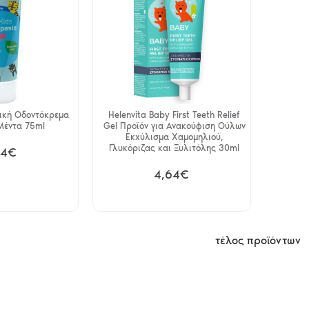
δική Οδοντόκρεμα
Helenvita Baby First Teeth Relief
Μέντα 75ml
Gel Προϊόν για Ανακούφιση Ούλων
Εκχύλισμα Χαμομηλιού,
Γλυκόριζας και Ξυλιτόλης 30ml
94€
4,64€
τέλος προϊόντων