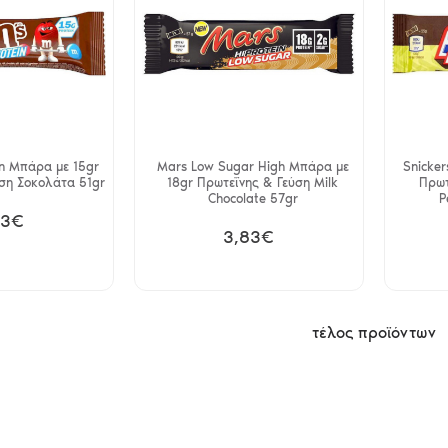
n Μπάρα με 15gr
Mars Low Sugar High Μπάρα με
Snicke
ση Σοκολάτα 51gr
18gr Πρωτεΐνης & Γεύση Milk
Πρωτ
Chocolate 57gr
P
83€
3,83€
τέλος προϊόντων