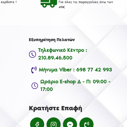
κερδίστε !
Για όλες τις παραγγελίες άνω των
49€
Εξυπηρέτηση Πελατών
Τηλεφωνικό Κέντρο :
210.89.46.500
Μήνυμα Viber : 698 77 42 993
Ωράριο E-shop Δ - Π: 09:00 -
17:00
Κρατήστε Επαφή