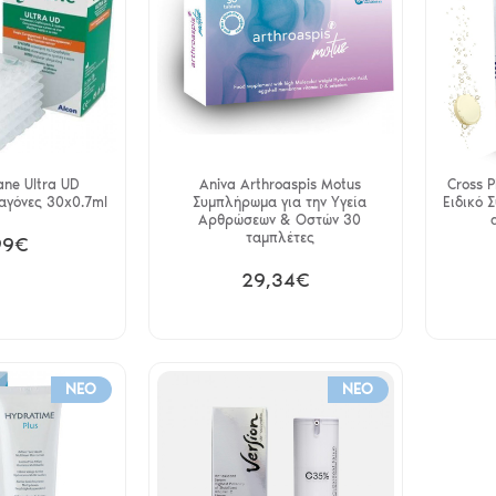
ane Ultra UD
Aniva Arthroaspis Motus
Cross 
αγόνες 30x0.7ml
Συμπλήρωμα για την Υγεία
Ειδικό
Αρθρώσεων & Οστών 30
ταμπλέτες
99€
29,34€
NEO
NEO