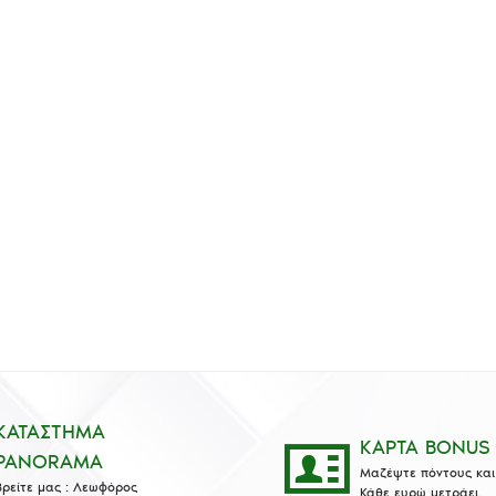
ΚΑΤΑΣΤΗΜΑ
ΚΑΡΤΑ BONUS
PANORAMA
Μαζέψτε πόντους και 
Βρείτε μας : Λεωφόρος
Κάθε ευρώ μετράει.