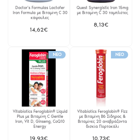
Doctor's Formulas Lactofer
Quest Synergistic Iron 15mg
Iron Formula με Βιταμίνη C 30
με Βιταμίνη C 30 ταμπλέτες
κάψουλες
8,13€
14,62€
NEO
NEO
Vitabiotics Feroglobin® Liquid
Vitabiotics Feroglobin® Fizz
Plus με Βιταμίνη C Gentle
με Βιταμίνη B6 Σίδηρος &
Iron, Vit D, Ginseng, CoQ10
Βιταμίνες 20 αναβράζοντα
Energy
δισκία Πορτοκάλι
19,93€
10,73€