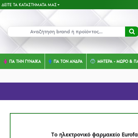
ΔΕΊΤΕ ΤΑ ΚΑΤΑΣΤΉΜΑΤΑ ΜΑΣ
ΓΙΑ ΤΗΝ ΓΥΝΑΙΚΑ
ΓΙΑ ΤΟΝ ΑΝΔΡΑ
ΜΗΤΕΡΑ - ΜΩΡΟ & ΠΑ
Tο ηλεκτρονικό φαρμακείο Eurof