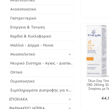
Αναπνευστικό
Ανοσοποιητικό
Γαστρεντερικό
Ενέργεια & Τόνωση
Καρδιά & Κυκλοφορικό
Μαλλιά - Δέρμα - Νύχια
Μυοσκελετικό
Νευρικό Σύστημα - Άγχος - Διαταραχή Ύπνου - Stress
Οπτικό
Ουροποιητικό
Tikun Day Ti
CBG 250mg Έλα
Σταγόνες με Γε
Συμπληρώματα Διατροφής για παιδιά & εφήβους
44,
ΕΠΟΧΙΑΚΑ
ΦΑΡΜΑΚΕΙΟ ΙΑΤΡΙΚΑ