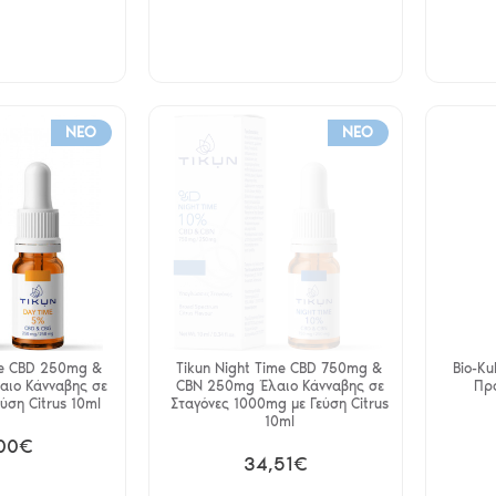
NEO
NEO
me CBD 250mg &
Tikun Night Time CBD 750mg &
Bio-Ku
ιο Κάνναβης σε
CBN 250mg Έλαιο Κάνναβης σε
Πρ
ύση Citrus 10ml
Σταγόνες 1000mg με Γεύση Citrus
10ml
00€
34,51€