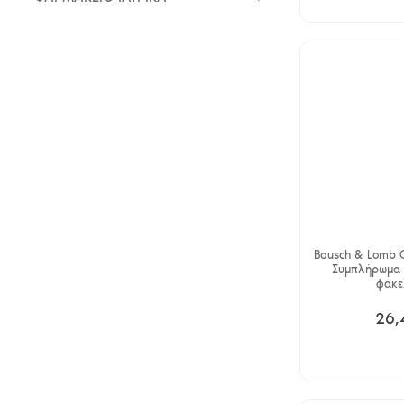
Bausch & Lomb C
Συμπλήρωμα 
φακε
26,