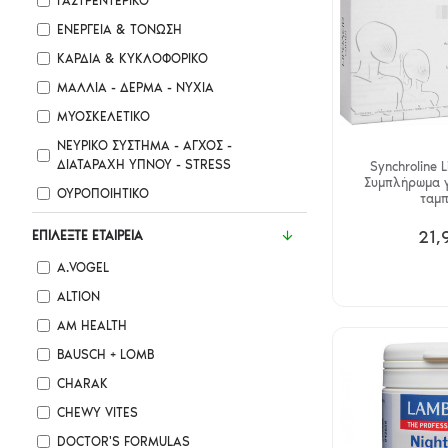
ΓΑΣΤΡΕΝΤΕΡΙΚΌ
ΕΝΈΡΓΕΙΑ & ΤΌΝΩΣΗ
ΚΑΡΔΙΆ & ΚΥΚΛΟΦΟΡΙΚΌ
ΜΑΛΛΙΆ - ΔΈΡΜΑ - ΝΎΧΙΑ
ΜΥΟΣΚΕΛΕΤΙΚΌ
ΝΕΥΡΙΚΌ ΣΎΣΤΗΜΑ - ΆΓΧΟΣ -
ΔΙΑΤΑΡΑΧΉ ΎΠΝΟΥ - STRESS
Synchroline 
Συμπλήρωμα γ
ΟΥΡΟΠΟΙΗΤΙΚΌ
ταμπ
ΣΥΜΠΛΗΡΏΜΑΤΑ ΔΙΑΤΡΟΦΉΣ ΓΙΑ
21,
ΕΠΙΛΈΞΤΕ ΕΤΑΙΡΕΊΑ
ΠΑΙΔΙΆ & ΕΦΉΒΟΥΣ
A.VOGEL
ALTION
AM HEALTH
BAUSCH + LOMB
CHARAK
CHEWY VITES
DOCTOR'S FORMULAS