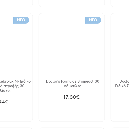
NEO
NEO
ebrolux NF Ειδικό
Doctor's Formulas Bromeact 30
Docto
Διατροφής 30
κάψουλες
Ειδικό
λίσκοι
17,30€
44€