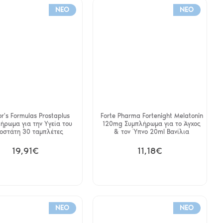
NEO
NEO
r's Formulas Prostaplus
Forte Pharma Fortenight Melatonin
ήρωμα για την Υγεία του
120mg Συμπλήρωμα για το Άγχος
οστάτη 30 ταμπλέτες
& τον Ύπνο 20ml Βανίλια
19,91€
11,18€
NEO
NEO