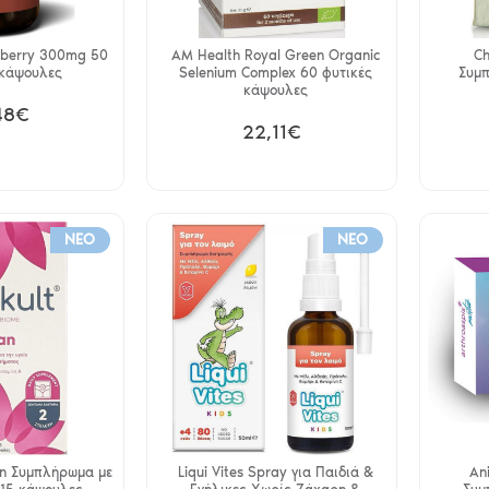
nberry 300mg 50
AM Health Royal Green Organic
Ch
 κάψουλες
Selenium Complex 60 φυτικές
Συμ
κάψουλες
48€
22,11€
NEO
NEO
an Συμπλήρωμα με
Liqui Vites Spray για Παιδιά &
An