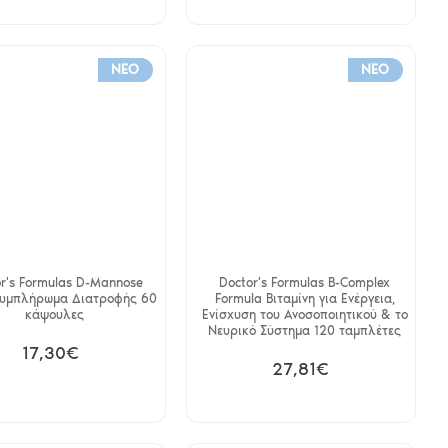
NEO
NEO
r's Formulas D-Mannose
Doctor's Formulas B-Complex
 Συμπλήρωμα Διατροφής 60
Formula Βιταμίνη για Ενέργεια,
κάψουλες
Ενίσχυση του Ανοσοποιητικού & το
Νευρικό Σύστημα 120 ταμπλέτες
17,30€
27,81€