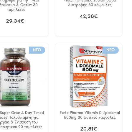
πλήρωμα για την Υγεία
PepZin GI Ειδικό Συμπλήρωμα
θρώσεων & Οστών 30
Διατροφής 60 κάψουλες
ταμπλέτες
42,38€
29,34€
NEO
NEO
 Super Once A Day Timed
Forte Pharma Vitamin C Liposomal
ease Πολυβιταμίνη για
500mg 30 φυτικές κάψουλες
έργεια & Ενίσχυση του
ποιητικού 90 ταμπλέτες
20,81€