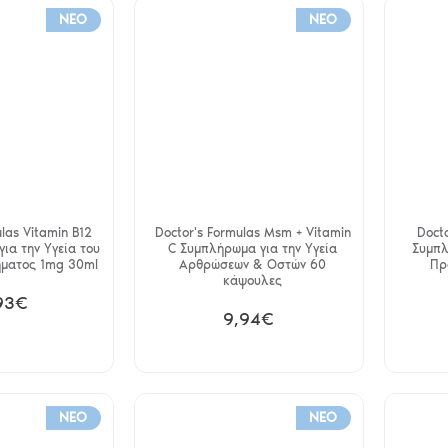
NEO
NEO
las Vitamin B12
Doctor's Formulas Msm + Vitamin
Docto
για την Υγεία του
C Συμπλήρωμα για την Υγεία
Συμπλ
ήματος 1mg 30ml
Αρθρώσεων & Οστών 60
Πρ
κάψουλες
93€
9,94€
NEO
NEO