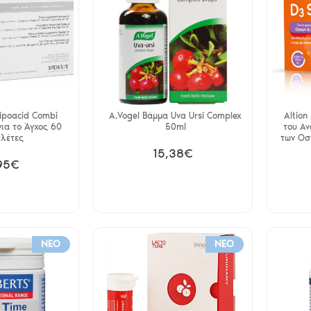
Lipoacid Combi
A.Vogel Βάμμα Uva Ursi Complex
Altion
ια το Άγχος 60
50ml
του Αν
λέτες
των Οσ
15,38€
95€
NEO
NEO