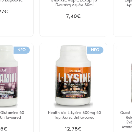
 15 κάψουλες
Ενήλικες Χωρίς Ζάχαρη &
Συμ
Γλουτένη Λεμόνι 50ml
Αρ
27€
7,40€
NEO
NEO
-Glutamine 60
Health Aid L-Lysine 500mg 60
Quest
Unflavoured
Ταμπλέτες Unflavoured
Rel
Εν
Ανοσο
15€
12,78€