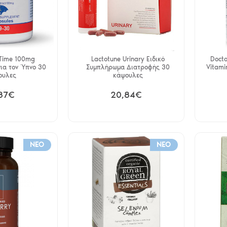
Time 100mg
Lactotune Urinary Ειδικό
Docto
ια τον Ύπνο 30
Συμπλήρωμα Διατροφής 30
Vitami
ουλες
κάψουλες
87€
20,84€
NEO
NEO