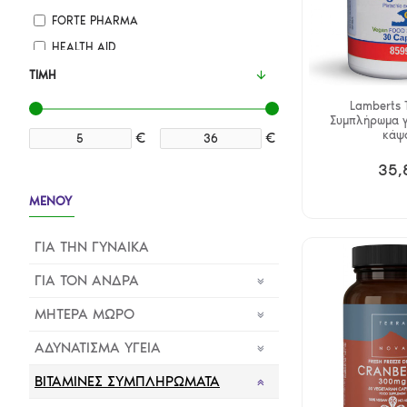
FORTE PHARMA
HEALTH AID
LACTOTUNE
ΤΙΜΉ
LAMBERTS
Lamberts 
Συμπλήρωμα γ
NOW FOODS
κάψ
€
€
PROTEXIN
35,
QUEST
ΜΕΝΟΥ
SOLGAR
SYNCHROLINE
ΓΙΑ ΤΗΝ ΓΥΝΑΙΚΑ
TERRANOVA
ΓΙΑ ΤΟΝ ΑΝΔΡΑ
VITABIOTICS
ΜΗΤΕΡΑ ΜΩΡΟ
ΑΔΥΝΑΤΙΣΜΑ ΥΓΕΙΑ
ΒΙΤΑΜΙΝΕΣ ΣΥΜΠΛΗΡΩΜΑΤΑ