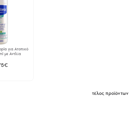
opia για Ατοπικό
l με Αντλία
75€
τέλος προϊόντων