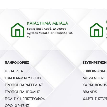
ΚΑΤΑΣΤΗΜΑ ΜΕΤΑΞΑ
Βρείτε μας : Λεωφ. Δημάρχου
Αγγέλου Μεταξά 37, Γλυφάδα 166
74
ΠΛΗΡΟΦΟΡΙΕΣ
ΕΞΥΠΗΡΕΤΗΣΗ
Η ΕΤΑΙΡΕΊΑ
ΕΠΙΚΟΙΝΩΝΊΑ
EUROFARMACY BLOG
MESSENGER
ΤΡΌΠΟΙ ΠΑΡΑΓΓΕΛΊΑΣ
ΚΆΡΤΑ BONUS
ΤΡΌΠΟΙ ΠΛΗΡΩΜΉΣ
BRANDS
ΠΟΛΙΤΙΚΉ ΕΠΙΣΤΡΟΦΏΝ
ΧΆΡΤΗΣ ΙΣΤΌ
ΌΡΟΙ ΧΡΉΣΗΣ