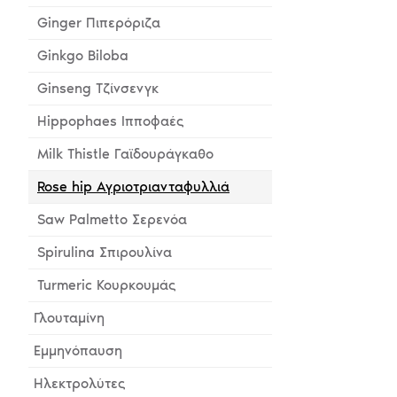
Ginger Πιπερόριζα
Ginkgo Biloba
Ginseng Τζίνσενγκ
Hippophaes Ιπποφαές
Milk Thistle Γαϊδουράγκαθο
Rose hip Αγριοτριανταφυλλιά
Saw Palmetto Σερενόα
Spirulina Σπιρουλίνα
Turmeric Κουρκουμάς
Γλουταμίνη
Εμμηνόπαυση
Ηλεκτρολύτες