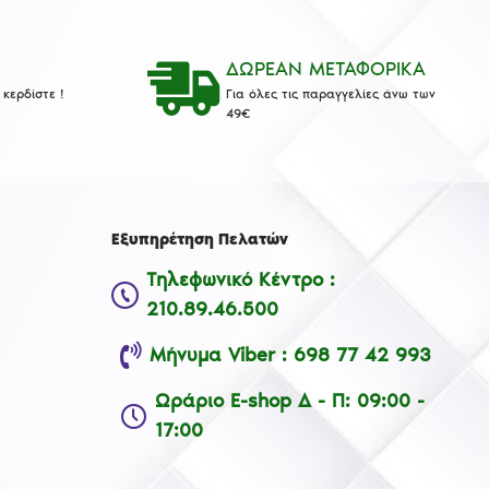
ΔΩΡΕΑΝ ΜΕΤΑΦΟΡΙΚΑ
κερδίστε !
Για όλες τις παραγγελίες άνω των
49€
Εξυπηρέτηση Πελατών
Τηλεφωνικό Κέντρο :
210.89.46.500
Μήνυμα Viber : 698 77 42 993
Ωράριο E-shop Δ - Π: 09:00 -
17:00