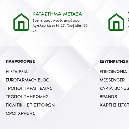
ΚΑΤΑΣΤΗΜΑ ΜΕΤΑΞΑ
Βρείτε μας : Λεωφ. Δημάρχου
Αγγέλου Μεταξά 37, Γλυφάδα 166
74
ΠΛΗΡΟΦΟΡΙΕΣ
ΕΞΥΠΗΡΕΤΗΣΗ
Η ΕΤΑΙΡΕΊΑ
ΕΠΙΚΟΙΝΩΝΊΑ
EUROFARMACY BLOG
MESSENGER
ΤΡΌΠΟΙ ΠΑΡΑΓΓΕΛΊΑΣ
ΚΆΡΤΑ BONUS
ΤΡΌΠΟΙ ΠΛΗΡΩΜΉΣ
BRANDS
ΠΟΛΙΤΙΚΉ ΕΠΙΣΤΡΟΦΏΝ
ΧΆΡΤΗΣ ΙΣΤΌ
ΌΡΟΙ ΧΡΉΣΗΣ