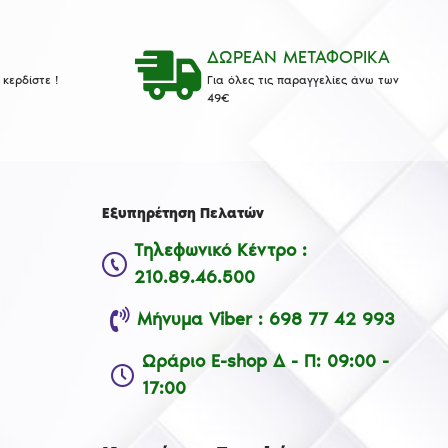
ΔΩΡΕΑΝ ΜΕΤΑΦΟΡΙΚΑ
κερδίστε !
Για όλες τις παραγγελίες άνω των
49€
Εξυπηρέτηση Πελατών
Τηλεφωνικό Κέντρο :
210.89.46.500
Μήνυμα Viber : 698 77 42 993
Ωράριο E-shop Δ - Π: 09:00 -
17:00