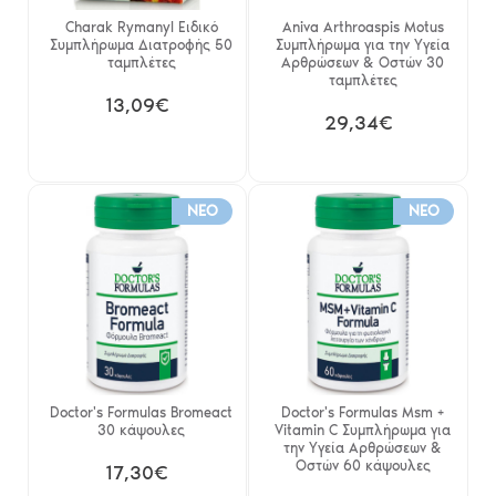
Charak Rymanyl Ειδικό
Aniva Arthroaspis Motus
Συμπλήρωμα Διατροφής 50
Συμπλήρωμα για την Υγεία
ταμπλέτες
Αρθρώσεων & Οστών 30
ταμπλέτες
13,09€
29,34€
NEO
NEO
Doctor's Formulas Bromeact
Doctor's Formulas Msm +
30 κάψουλες
Vitamin C Συμπλήρωμα για
την Υγεία Αρθρώσεων &
Οστών 60 κάψουλες
17,30€