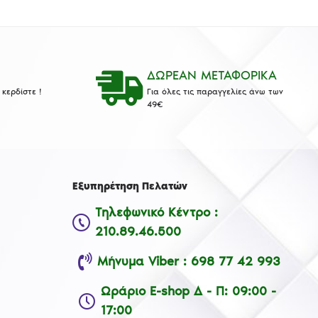
ΔΩΡΕΑΝ ΜΕΤΑΦΟΡΙΚΑ
κερδίστε !
Για όλες τις παραγγελίες άνω των
49€
Εξυπηρέτηση Πελατών
Τηλεφωνικό Κέντρο :
210.89.46.500
Μήνυμα Viber : 698 77 42 993
Ωράριο E-shop Δ - Π: 09:00 -
17:00