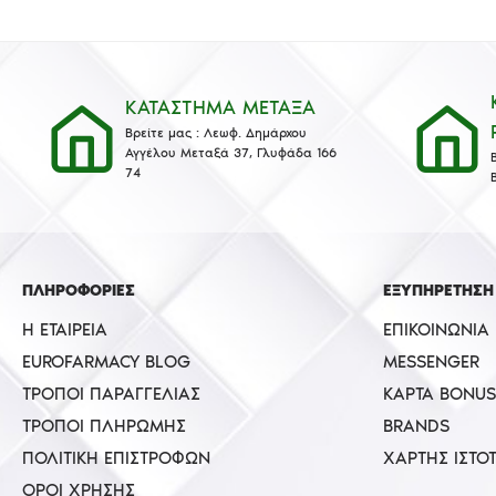
ΚΑΤΑΣΤΗΜΑ ΜΕΤΑΞΑ
Βρείτε μας : Λεωφ. Δημάρχου
Αγγέλου Μεταξά 37, Γλυφάδα 166
74
ΠΛΗΡΟΦΟΡΙΕΣ
ΕΞΥΠΗΡΕΤΗΣΗ
Η ΕΤΑΙΡΕΊΑ
ΕΠΙΚΟΙΝΩΝΊΑ
EUROFARMACY BLOG
MESSENGER
ΤΡΌΠΟΙ ΠΑΡΑΓΓΕΛΊΑΣ
ΚΆΡΤΑ BONUS
ΤΡΌΠΟΙ ΠΛΗΡΩΜΉΣ
BRANDS
ΠΟΛΙΤΙΚΉ ΕΠΙΣΤΡΟΦΏΝ
ΧΆΡΤΗΣ ΙΣΤΌ
ΌΡΟΙ ΧΡΉΣΗΣ