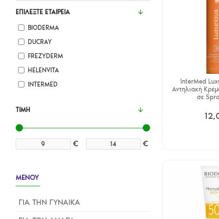
ΕΠΙΛΈΞΤΕ ΕΤΑΙΡΕΊΑ
BIODERMA
DUCRAY
FREZYDERM
HELENVITA
InterMed Lux
INTERMED
Αντηλιακή Κρέμ
σε Spr
ΤΙΜΉ
12,
€
€
ΜΕΝΟΥ
ΓΙΑ ΤΗΝ ΓΥΝΑΙΚΑ