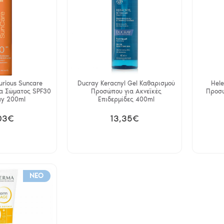
urious Suncare
Ducray Keracnyl Gel Καθαρισμού
Hele
α Σώματος SPF30
Προσώπου για Ακνεϊκές
Προσώ
ay 200ml
Επιδερμίδες 400ml
03€
13,35€
NEO