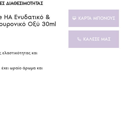
Σ ΔΙΑΘΕΣΙΜΌΤΗΤΑΣ
ve HA Ενυδατικό &
ΚΑΡΤΑ ΜΠΟΝΟΥΣ
ουρονικό Οξύ 30ml
ΚΑΛΕΣΕ ΜΑΣ
ς ελαστικότητας και
ί έχει ωραίο άρωμα και
άτωση της επιδερμίδας.
α, οπότε η επιδερμίδα είναι
ρυτίδων.