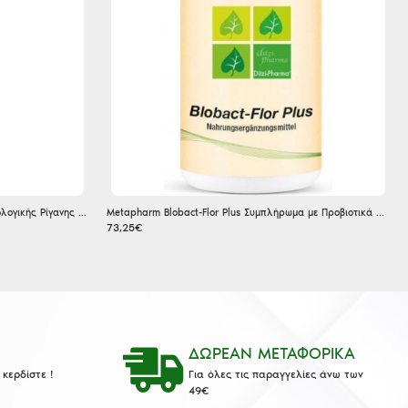
A.Vogel Αφρόλουτρο με Αιθέριο Έλαιο Βιολογικής Ρίγανης Αντισηπτικό 200ml
Metapharm Blobact-Flor Plus Συμπλήρωμα με Προβιοτικά 90 κάψουλες
73,25€
ΔΩΡΕΑΝ ΜΕΤΑΦΟΡΙΚΑ
κερδίστε !
Για όλες τις παραγγελίες άνω των
49€