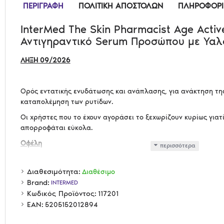
ΠΕΡΙΓΡΑΦΉ
ΠΟΛΙΤΙΚΉ ΑΠΟΣΤΟΛΏΝ
ΠΛΗΡΟΦΟΡΊΕ
InterMed The Skin Pharmacist Age Acti
Αντιγηραντικό Serum Προσώπου με Υαλ
ΛΗΞΗ 09/2026
Ορός εντατικής ενυδάτωσης και ανάπλασης, για ανάκτηση τη
καταπολέμηση των ρυτίδων.
Οι χρήστες που το έχουν αγοράσει το ξεχωρίζουν κυρίως γιατ
απορροφάται εύκολα.
Οφέλη
Προσφέρει άμεσα, εντατική και μακράς διάρκειας ενυδ
Τα επίπεδα της υγρασίας διατηρούνται σε υψηλά επίπεδ
Διαθεσιμότητα:
Διαθέσιμο
ορατά πιο λεία, ελαστική και λαμπερή.
Brand:
INTERMED
Η αύξηση της υγρασίας, καθυστερεί την εμφάνιση των 
Κωδικός Προϊόντος:
117201
EAN:
5205152012894