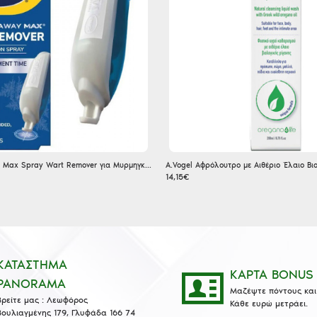
Scholl Freeze Away Max Spray Wart Remover για Μυρμηγκιές
14,15€
ΚΑΤΑΣΤΗΜΑ
ΚΑΡΤΑ BONUS
PANORAMA
Μαζέψτε πόντους και 
Βρείτε μας : Λεωφόρος
Κάθε ευρώ μετράει.
Βουλιαγμένης 179, Γλυφάδα 166 74