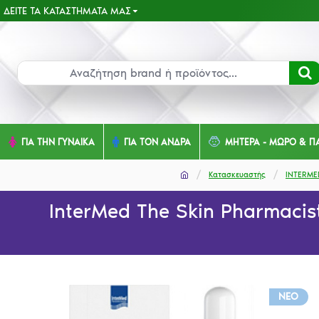
ΔΕΊΤΕ ΤΑ ΚΑΤΑΣΤΉΜΑΤΑ ΜΑΣ
ΓΙΑ ΤΗΝ ΓΥΝΑΙΚΑ
ΓΙΑ ΤΟΝ ΑΝΔΡΑ
ΜΗΤΕΡΑ - ΜΩΡΟ & ΠΑ
Κατασκευαστής
INTERME
InterMed The Skin Pharmacis
NEO