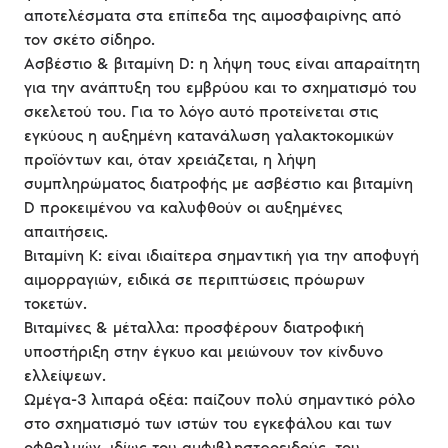
αποτελέσματα στα επίπεδα της αιμοσφαιρίνης από
τον σκέτο σίδηρο.
Ασβέστιο & βιταμίνη D: η λήψη τους είναι απαραίτητη
για την ανάπτυξη του εμβρύου και το σχηματισμό του
σκελετού του. Για το λόγο αυτό προτείνεται στις
εγκύους η αυξημένη κατανάλωση γαλακτοκομικών
προϊόντων και, όταν χρειάζεται, η λήψη
συμπληρώματος διατροφής με ασβέστιο και βιταμίνη
D προκειμένου να καλυφθούν οι αυξημένες
απαιτήσεις.
Βιταμίνη Κ: είναι ιδιαίτερα σημαντική για την αποφυγή
αιμορραγιών, ειδικά σε περιπτώσεις πρόωρων
τοκετών.
Βιταμίνες & μέταλλα: προσφέρουν διατροφική
υποστήριξη στην έγκυο και μειώνουν τον κίνδυνο
ελλείψεων.
Ωμέγα-3 λιπαρά οξέα: παίζουν πολύ σημαντικό ρόλο
στο σχηματισμό των ιστών του εγκεφάλου και των
οφθαλμών, ιδίως του αμφιβληστροειδούς, του